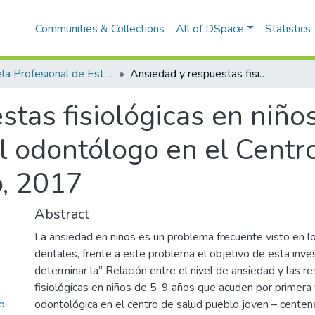
Communities & Collections
All of DSpace
Statistics
Escuela Profesional de Estomatología
Ansiedad y respuestas fisiológicas en niños de 5-9 años en su primera visita al odontólogo en el Centro de Salud Pueblo Joven - Centenario, 2017
stas fisiológicas en niño
al odontólogo en el Cent
o, 2017
Abstract
La ansiedad en niños es un problema frecuente visto en lo
dentales, frente a este problema el objetivo de esta inve
determinar la” Relación entre el nivel de ansiedad y las r
fisiológicas en niños de 5-9 años que acuden por primera 
5-
odontológica en el centro de salud pueblo joven – centen