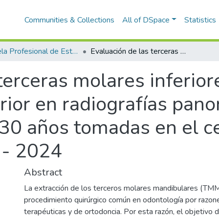
Communities & Collections
All of DSpace
Statistics
Escuela Profesional de Estomatología
Evaluación de las terceras molares inferiores con relación al canal alveolar inferior en radiografías panorámicas en pacientes de 18 a 30 años tomadas en el centro radiológico CEIMAX, Abancay - 2024
terceras molares inferior
erior en radiografías pan
 30 años tomadas en el ce
 - 2024
Abstract
La extracción de los terceros molares mandibulares (TMM
procedimiento quirúrgico común en odontología por razones
terapéuticas y de ortodoncia. Por esta razón, el objetivo d