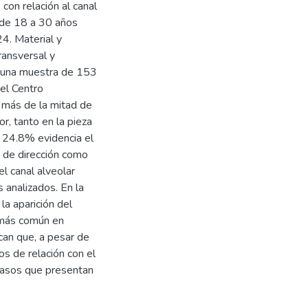
 con relación al canal
s de 18 a 30 años
4. Material y
ransversal y
r una muestra de 153
 el Centro
 más de la mitad de
or, tanto en la pieza
n 24.8% evidencia el
 de dirección como
l canal alveolar
 analizados. En la
a aparición del
 más común en
can que, a pesar de
os de relación con el
e casos que presentan