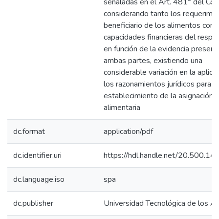
señaladas en el Art. 481° del Códi
considerando tanto los requerimie
beneficiario de los alimentos com
capacidades financieras del respo
en función de la evidencia presen
ambas partes, existiendo una
considerable variación en la aplica
los razonamientos jurídicos para e
establecimiento de la asignación
alimentaria
dc.format
application/pdf
dc.identifier.uri
https://hdl.handle.net/20.500.1
dc.language.iso
spa
dc.publisher
Universidad Tecnológica de los A