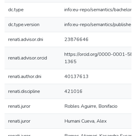
dc.type
info:eu-repo/semantics/bachelorT
dc.type.version
info:eu-repo/semantics/published
renati.advisor.dni
23876646
https://orcid.org/0000-0001-58
renati.advisor.orcid
1365
renati.author.dni
40137613
renati.discipline
421016
renati.juror
Robles Aguirre, Bonifacio
renati.juror
Humani Cueva, Alex