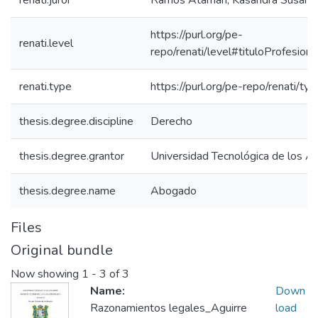
renati.juror
Ramos Atamari, Kasandra Susan
https://purl.org/pe-
renati.level
repo/renati/level#tituloProfesiona
renati.type
https://purl.org/pe-repo/renati/ty
thesis.degree.discipline
Derecho
thesis.degree.grantor
Universidad Tecnológica de los A
thesis.degree.name
Abogado
Files
Original bundle
Now showing
1 - 3 of 3
Name:
Down
Razonamientos legales_Aguirre
load