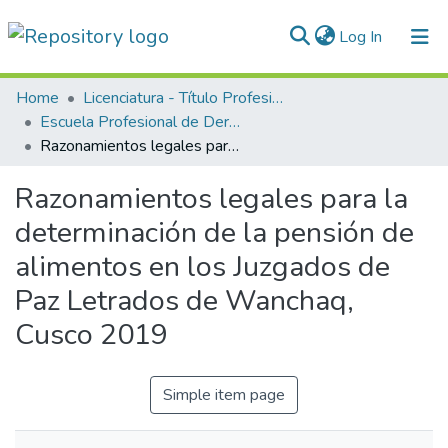
(current)
Log In
Communities & Collections
Home
Licenciatura - Título Profesional
Escuela Profesional de Derecho
All of DSpace
Razonamientos legales para la determinación de la pensión de alimentos en los Juzgados de Paz Letrados de Wanchaq, Cusco 2019
Statistics
Razonamientos legales para la
Normativas
determinación de la pensión de
alimentos en los Juzgados de
Paz Letrados de Wanchaq,
Cusco 2019
Simple item page