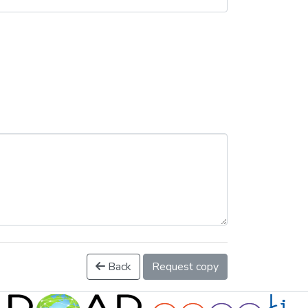
Back
Request copy