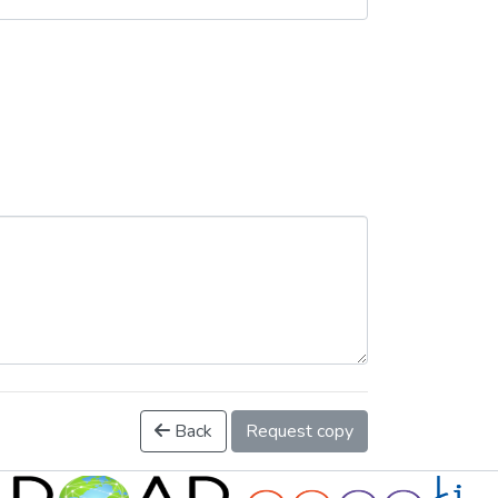
Back
Request copy