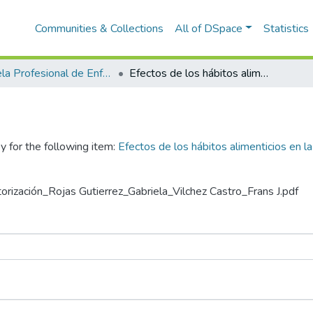
Communities & Collections
All of DSpace
Statistics
Escuela Profesional de Enfermería
Efectos de los hábitos alimenticios en la hipertensión arterial de los pacientes adultos del Hospital Chincheros, 2023
y for the following item:
Efectos de los hábitos alimenticios en la
torización_Rojas Gutierrez_Gabriela_Vilchez Castro_Frans J.pdf