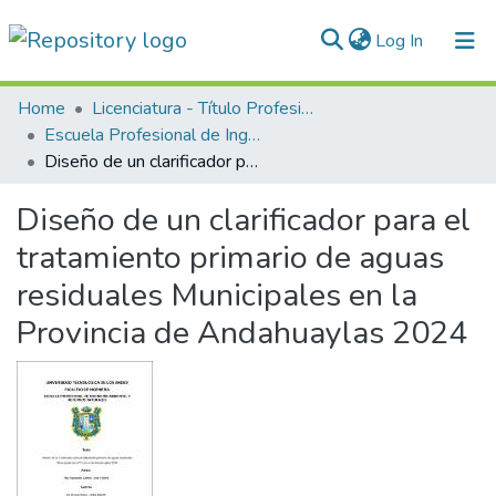
(current)
Log In
Communities & Collections
Home
Licenciatura - Título Profesional
Escuela Profesional de Ingeniería Ambiental
All of DSpace
Diseño de un clarificador para el tratamiento primario de aguas residuales Municipales en la Provincia de Andahuaylas 2024
Statistics
Diseño de un clarificador para el
Normativas
tratamiento primario de aguas
residuales Municipales en la
Provincia de Andahuaylas 2024