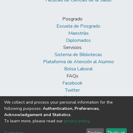
Facultad de Ciencias de la Salud
Posgrado
Escuela de Posgrado
Maestrías
Diplomados
Servicios
Sistema de Bibliotecas
Plataforma de Atención al Alumno
Bolsa Laboral
FAQs
Facebook
Twitter
Youtube
We collect and process your personal information for the
following purposes:
Authentication, Preferences,
Acknowledgement and Statistics
.
To learn more, please read our
privacy policy
.
DSpace software
copyright © 2002-2026
Cookie
Privacy
End User
Send
Customize
Decline
That's ok