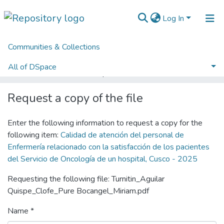
Log In
Communities & Collections
Home
Licenciatura - Título Profesional
Escuela Profesional de Enfermería
All of DSpace
Calidad de atención del personal de Enfermería relacionado con la satisfacción de los pacientes del Servicio de Oncología de un hospital, Cusco - 2025
Statistics
Request a copy of the file
Normativas
Enter the following information to request a copy for the
following item:
Calidad de atención del personal de
Enfermería relacionado con la satisfacción de los pacientes
del Servicio de Oncología de un hospital, Cusco - 2025
Requesting the following file: Turnitin_Aguilar
Quispe_Clofe_Pure Bocangel_Miriam.pdf
Name *