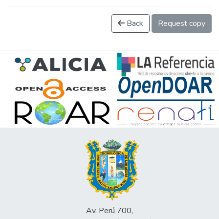
Back
Request copy
Av. Perú 700,