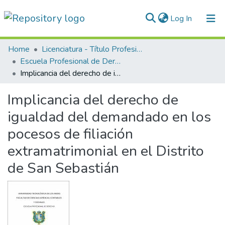
(current)
Log In
Communities & Collections
Home
Licenciatura - Título Profesional
Escuela Profesional de Derecho
All of DSpace
Implicancia del derecho de igualdad del demandado en los pocesos de filiación extramatrimonial en el Distrito de San Sebastián
Statistics
Implicancia del derecho de
Normativas
igualdad del demandado en los
pocesos de filiación
extramatrimonial en el Distrito
de San Sebastián