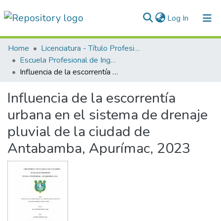
(current)
Log In
Communities & Collections
Home
Licenciatura - Título Profesional
Escuela Profesional de Ingeniería Civil
All of DSpace
Influencia de la escorrentía urbana en el sistema de drenaje pluvial de la ciudad de Antabamba, Apurímac, 2023
Statistics
Influencia de la escorrentía
Normativas
urbana en el sistema de drenaje
pluvial de la ciudad de
Antabamba, Apurímac, 2023