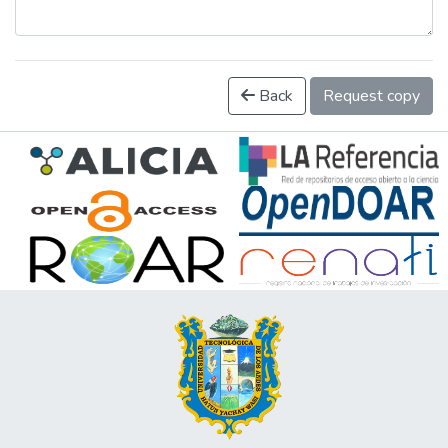
Back
Request copy