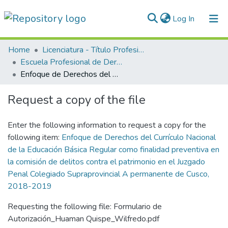
(current)
Log In
Communities & Collections
Home
Licenciatura - Título Profesional
Escuela Profesional de Derecho
All of DSpace
Enfoque de Derechos del Currículo Nacional de la Educación Básica Regular como finalidad preventiva en la comisión de delitos contra el patrimonio en el Juzgado Penal Colegiado Supraprovincial A permanente de Cusco, 2018-2019
Statistics
Request a copy of the file
Normativas
Enter the following information to request a copy for the
following item:
Enfoque de Derechos del Currículo Nacional
de la Educación Básica Regular como finalidad preventiva en
la comisión de delitos contra el patrimonio en el Juzgado
Penal Colegiado Supraprovincial A permanente de Cusco,
2018-2019
Requesting the following file: Formulario de
Autorización_Huaman Quispe_Wilfredo.pdf