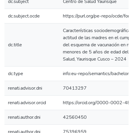
dc.subject
Centro de Salud Yaurisque
dc.subject.ocde
https://purl.org/pe-repo/ocde/for
Características sociodemográficas 
actitud de las madres en el cumpl
dc.title
del esquema de vacunación en ni
menores de 5 años de edad del C
Salud, Yaurisque Cusco – 2024
dc.type
info:eu-repo/semantics/bachelorT
renati.advisor.dni
70413297
renati.advisor.orcid
https://orcid.org/0000-0002-4
renati.author.dni
42560450
renati.author.dni
75396959