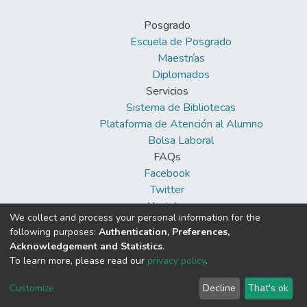
Posgrado
Escuela de Posgrado
Maestrías
Diplomados
Servicios
Sistema de Bibliotecas
Plataforma de Atención al Alumno
Bolsa Laboral
FAQs
Facebook
Twitter
Youtube
We collect and process your personal information for the
following purposes:
Authentication, Preferences,
Acknowledgement and Statistics
.
To learn more, please read our
privacy policy
.
DSpace software
copyright © 2002-2026
Cookie
Privacy
End User
Send
Customize
Decline
That's ok
settings
policy
Agreement
Feedback