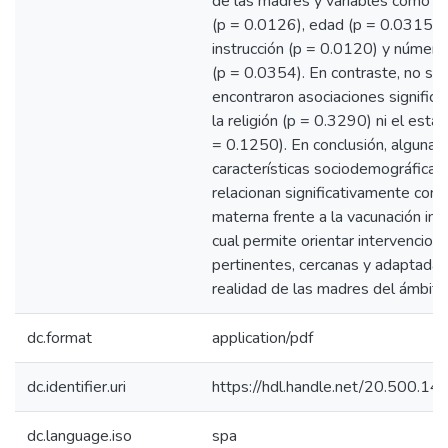
de las madres y variables como o
(p = 0.0126), edad (p = 0.0315),
instrucción (p = 0.0120) y número
(p = 0.0354). En contraste, no se
encontraron asociaciones significa
la religión (p = 0.3290) ni el estado
= 0.1250). En conclusión, algunas
características sociodemográficas
relacionan significativamente con l
materna frente a la vacunación infan
cual permite orientar intervencio
pertinentes, cercanas y adaptadas
realidad de las madres del ámbito 
dc.format
application/pdf
dc.identifier.uri
https://hdl.handle.net/20.500.1
dc.language.iso
spa