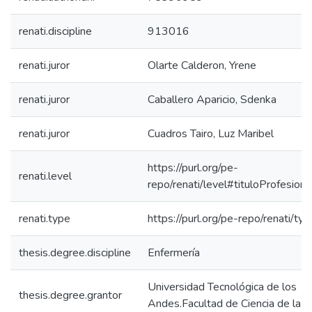
renati.discipline
913016
renati.juror
Olarte Calderon, Yrene
renati.juror
Caballero Aparicio, Sdenka
renati.juror
Cuadros Tairo, Luz Maribel
https://purl.org/pe-
renati.level
repo/renati/level#tituloProfesiona
renati.type
https://purl.org/pe-repo/renati/ty
thesis.degree.discipline
Enfermería
Universidad Tecnológica de los
thesis.degree.grantor
Andes.Facultad de Ciencia de la S