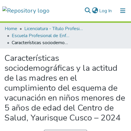
(current)
Log In
Communities & Collections
Home
Licenciatura - Título Profesional
Escuela Profesional de Enfermería
All of DSpace
Características sociodemográficas y la actitud de las madres en el cumplimiento del esquema de vacunación en niños menores de 5 años de edad del Centro de Salud, Yaurisque Cusco – 2024
Statistics
Características
Normativas
sociodemográficas y la actitud
de las madres en el
cumplimiento del esquema de
vacunación en niños menores de
5 años de edad del Centro de
Salud, Yaurisque Cusco – 2024