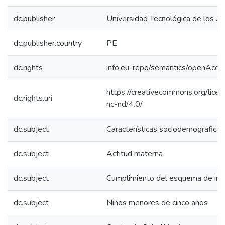
dc.publisher
Universidad Tecnológica de los A
dc.publisher.country
PE
dc.rights
info:eu-repo/semantics/openAcce
https://creativecommons.org/lice
dc.rights.uri
nc-nd/4.0/
dc.subject
Características sociodemográficas
dc.subject
Actitud materna
dc.subject
Cumplimiento del esquema de inm
dc.subject
Niños menores de cinco años