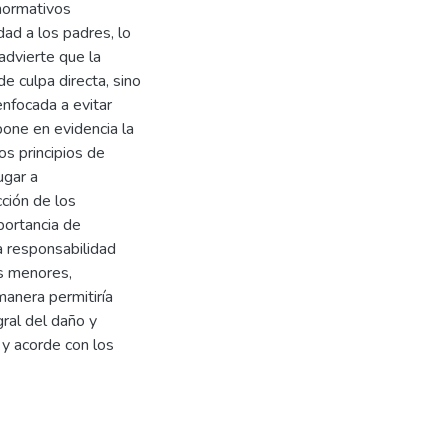
 normativos
dad a los padres, lo
 advierte que la
de culpa directa, sino
nfocada a evitar
pone en evidencia la
os principios de
ugar a
cción de los
portancia de
a responsabilidad
os menores,
manera permitiría
gral del daño y
z y acorde con los