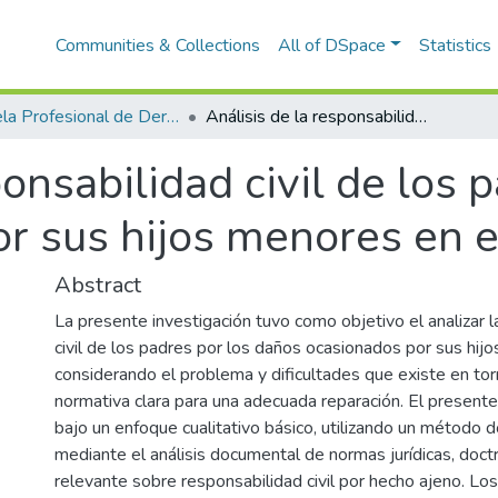
Communities & Collections
All of DSpace
Statistics
Escuela Profesional de Derecho
Análisis de la responsabilidad civil de los padres por los daños causados por sus hijos menores en el Perú
onsabilidad civil de los 
r sus hijos menores en e
Abstract
La presente investigación tuvo como objetivo el analizar 
civil de los padres por los daños ocasionados por sus hi
considerando el problema y dificultades que existe en torn
normativa clara para una adecuada reparación. El presente
bajo un enfoque cualitativo básico, utilizando un método d
mediante el análisis documental de normas jurídicas, doctr
relevante sobre responsabilidad civil por hecho ajeno. Lo