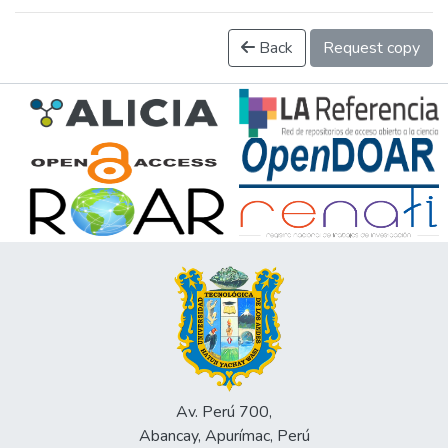
Back
Request copy
Av. Perú 700,
Abancay, Apurímac, Perú