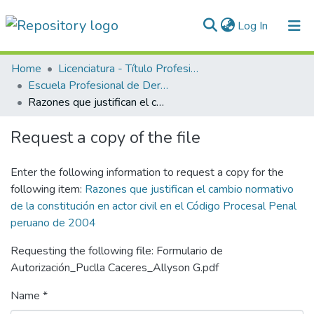
(current)
Log In
Communities & Collections
Home
Licenciatura - Título Profesional
Escuela Profesional de Derecho
All of DSpace
Razones que justifican el cambio normativo de la constitución en actor civil en el Código Procesal Penal peruano de 2004
Statistics
Request a copy of the file
Normativas
Enter the following information to request a copy for the
following item:
Razones que justifican el cambio normativo
de la constitución en actor civil en el Código Procesal Penal
peruano de 2004
Requesting the following file: Formulario de
Autorización_Puclla Caceres_Allyson G.pdf
Name *