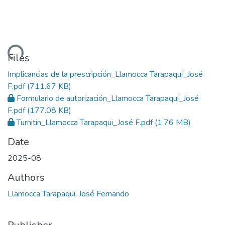
ding...
Files
Implicancias de la prescripción_Llamocca Tarapaqui_José
F.pdf
(711.67 KB)
Formulario de autorización_Llamocca Tarapaqui_José
F.pdf
(177.08 KB)
Turnitin_Llamocca Tarapaqui_José F.pdf
(1.76 MB)
Date
2025-08
Authors
Llamocca Tarapaqui, José Fernando