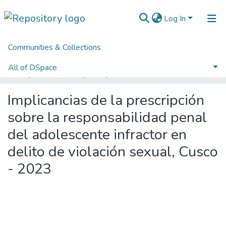
Log In
Communities & Collections
Home
Licenciatura - Título Profesional
Escuela Profesional de Derecho
All of DSpace
Implicancias de la prescripción sobre la responsabilidad penal del adolescente infractor en delito de violación sexual, Cusco - 2023
Statistics
Implicancias de la prescripción
Normativas
sobre la responsabilidad penal
del adolescente infractor en
delito de violación sexual, Cusco
- 2023