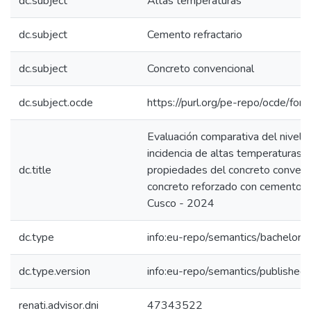
dc.subject
Altas temperaturas
dc.subject
Cemento refractario
dc.subject
Concreto convencional
dc.subject.ocde
https://purl.org/pe-repo/ocde/for
Evaluación comparativa del nivel 
incidencia de altas temperaturas e
dc.title
propiedades del concreto convenc
concreto reforzado con cemento re
Cusco - 2024
dc.type
info:eu-repo/semantics/bachelorT
dc.type.version
info:eu-repo/semantics/published
renati.advisor.dni
47343522