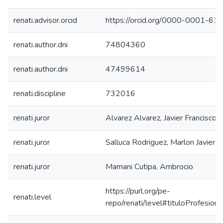
renati.advisor.orcid
https://orcid.org/0000-0001-6
renati.author.dni
74804360
renati.author.dni
47499614
renati.discipline
732016
renati.juror
Alvarez Alvarez, Javier Francisco
renati.juror
Salluca Rodriguez, Marlon Javier
renati.juror
Mamani Cutipa, Ambrocio
https://purl.org/pe-
renati.level
repo/renati/level#tituloProfesiona