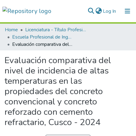
(current)
Log In
Communities & Collections
Home
Licenciatura - Título Profesional
Escuela Profesional de Ingeniería Civil
All of DSpace
Evaluación comparativa del nivel de incidencia de altas temperaturas en las propiedades del concreto convencional y concreto reforzado con cemento refractario, Cusco - 2024
Statistics
Evaluación comparativa del
Normativas
nivel de incidencia de altas
temperaturas en las
propiedades del concreto
convencional y concreto
reforzado con cemento
refractario, Cusco - 2024