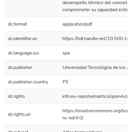
desempeño térmico del concreto 
comprometer su capacidad estruct
dc.format
application/pdf
dc.identifier.uri
https://hdl.handle.net/20.500.1
dc.language.iso
spa
dc.publisher
Universidad Tecnológica de los A
dc.publisher.country
PE
dc.rights
info:eu-repo/semantics/openAcce
https://creativecommons.org/lice
dc.rights.uri
nc-nd/4.0/