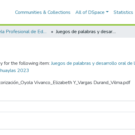
Communities & Collections
All of DSpace
Statistics
Escuela Profesional de Educación
Juegos de palabras y desarrollo oral de los niños de 5 años de la Institución Educativa Inicial N.º 277-20 Solaris – San Jerónimo – Andahuaylas 2023
y for the following item:
Juegos de palabras y desarrollo oral de l
dahuaylas 2023
utorización_Oyola Vivanco_Elizabeth Y_Vargas Durand_Vilma.pdf