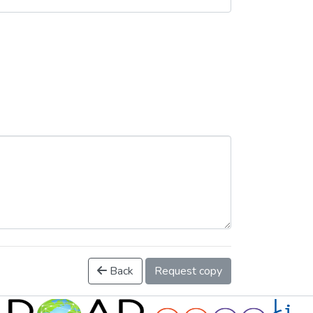
Back
Request copy