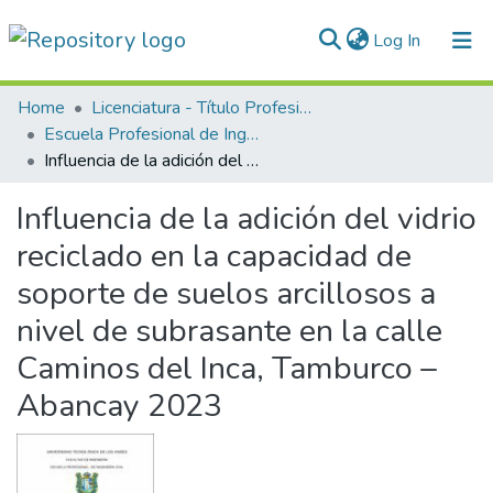
(current)
Log In
Communities & Collections
Home
Licenciatura - Título Profesional
Escuela Profesional de Ingeniería Civil
All of DSpace
Influencia de la adición del vidrio reciclado en la capacidad de soporte de suelos arcillosos a nivel de subrasante en la calle Caminos del Inca, Tamburco – Abancay 2023
Statistics
Influencia de la adición del vidrio
Normativas
reciclado en la capacidad de
soporte de suelos arcillosos a
nivel de subrasante en la calle
Caminos del Inca, Tamburco –
Abancay 2023