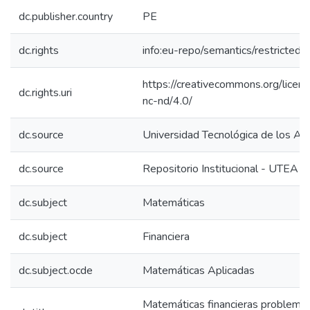
dc.publisher.country
PE
dc.rights
info:eu-repo/semantics/restricted
https://creativecommons.org/licen
dc.rights.uri
nc-nd/4.0/
dc.source
Universidad Tecnológica de los An
dc.source
Repositorio Institucional - UTEA
dc.subject
Matemáticas
dc.subject
Financiera
dc.subject.ocde
Matemáticas Aplicadas
Matemáticas financieras problema