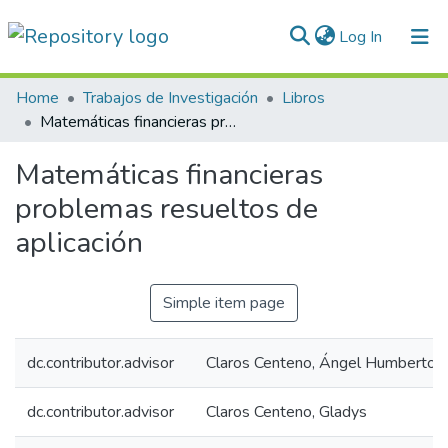
(current)
Log In
Communities & Collections
Home
Trabajos de Investigación
Libros
Matemáticas financieras problemas resueltos de aplicación
All of DSpace
Matemáticas financieras
Statistics
problemas resueltos de
Normativas
aplicación
Simple item page
dc.contributor.advisor
Claros Centeno, Ángel Humberto
dc.contributor.advisor
Claros Centeno, Gladys