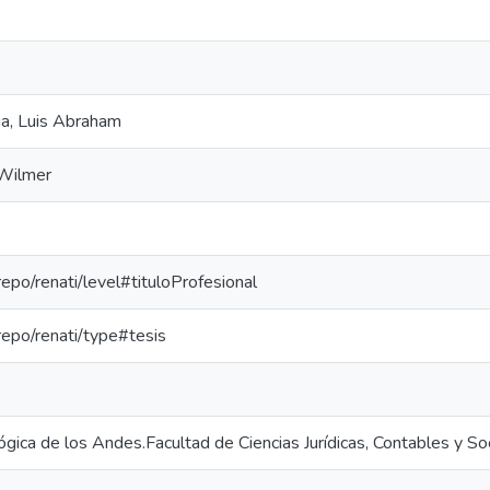
a, Luis Abraham
 Wilmer
-repo/renati/level#tituloProfesional
-repo/renati/type#tesis
gica de los Andes.Facultad de Ciencias Jurídicas, Contables y So