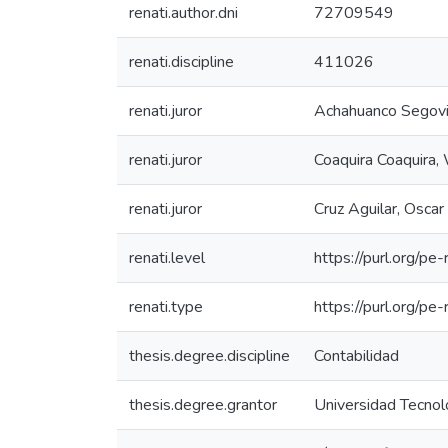
renati.author.dni
72709549
renati.discipline
411026
renati.juror
Achahuanco Segovi
renati.juror
Coaquira Coaquira,
renati.juror
Cruz Aguilar, Oscar
renati.level
https://purl.org/pe
renati.type
https://purl.org/pe
thesis.degree.discipline
Contabilidad
thesis.degree.grantor
Universidad Tecnoló