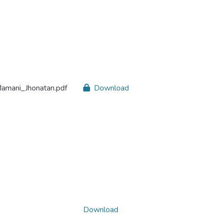
Mamani_Jhonatan.pdf
Download
Download