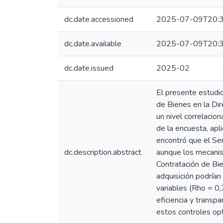
dc.date.accessioned
2025-07-09T20:3
dc.date.available
2025-07-09T20:3
dc.date.issued
2025-02
El presente estudio
de Bienes en la Dir
un nivel correlacio
de la encuesta, apl
encontró que el Ser
dc.description.abstract
aunque los mecanism
Contratación de Bie
adquisición podrían 
variables (Rho = 0,
eficiencia y transp
estos controles opt