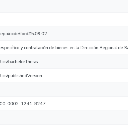
e-repo/ocde/ford#5.09.02
 específico y contratación de bienes en la Dirección Regional de
tics/bachelorThesis
tics/publishedVersion
g/0000-0003-1241-8247