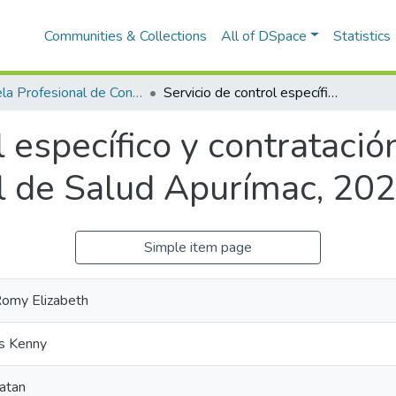
Communities & Collections
All of DSpace
Statistics
Escuela Profesional de Contabilidad
Servicio de control específico y contratación de bienes en la Dirección Regional de Salud Apurímac, 2022
l específico y contratació
l de Salud Apurímac, 20
Simple item page
omy Elizabeth
ds Kenny
atan