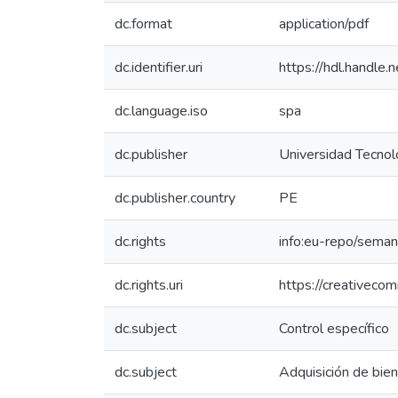
dc.format
application/pdf
dc.identifier.uri
https://hdl.handl
dc.language.iso
spa
dc.publisher
Universidad Tecnol
dc.publisher.country
PE
dc.rights
info:eu-repo/sema
dc.rights.uri
https://creativeco
dc.subject
Control específico
dc.subject
Adquisición de bie