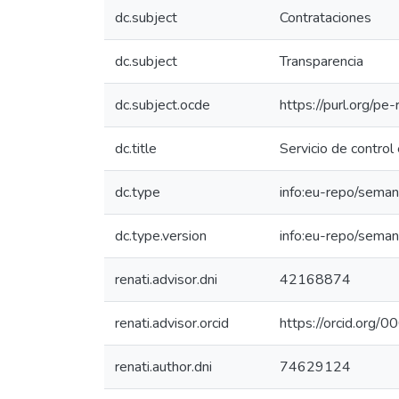
dc.subject
Contrataciones
dc.subject
Transparencia
dc.subject.ocde
https://purl.org/p
dc.title
Servicio de control
dc.type
info:eu-repo/seman
dc.type.version
info:eu-repo/seman
renati.advisor.dni
42168874
renati.advisor.orcid
https://orcid.or
renati.author.dni
74629124