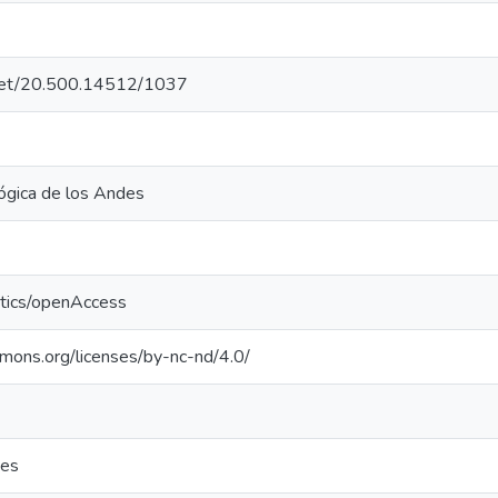
e.net/20.500.14512/1037
ógica de los Andes
ntics/openAccess
mmons.org/licenses/by-nc-nd/4.0/
nes