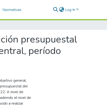
Normativas
Log In
cución presupuestal
ntral, período
objetivo general,
n presupuestal del
22. A nivel de
 además el nivel de
cido a realizar