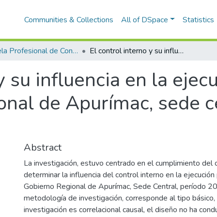
Communities & Collections
All of DSpace
Statistics
Escuela Profesional de Contabilidad
El control interno y su influencia en la ejecución presupuestal del Gobierno Regional de Apurímac, sede central, período 2022
 y su influencia en la eje
onal de Apurímac, sede ce
Abstract
La investigación, estuvo centrado en el cumplimiento del 
determinar la influencia del control interno en la ejecució
Gobierno Regional de Apurímac, Sede Central, período 20
metodología de investigación, corresponde al tipo básico,
investigación es correlacional causal, el diseño no ha condu