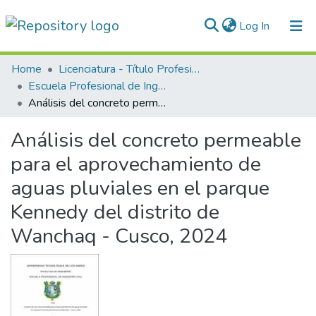
(current)
Log In
Communities & Collections
Home
Licenciatura - Título Profesional
Escuela Profesional de Ingeniería Civil
All of DSpace
Análisis del concreto permeable para el aprovechamiento de aguas pluviales en el parque Kennedy del distrito de Wanchaq - Cusco, 2024
Statistics
Análisis del concreto permeable
Normativas
para el aprovechamiento de
aguas pluviales en el parque
Kennedy del distrito de
Wanchaq - Cusco, 2024