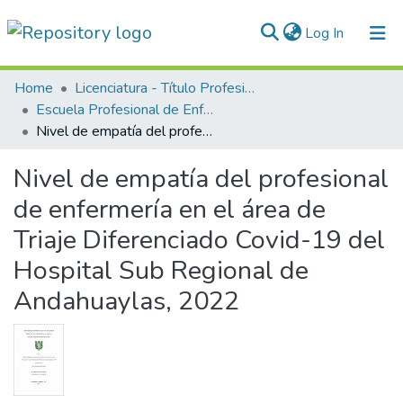
(current)
Log In
Communities & Collections
Home
Licenciatura - Título Profesional
Escuela Profesional de Enfermería
All of DSpace
Nivel de empatía del profesional de enfermería en el área de Triaje Diferenciado Covid-19 del Hospital Sub Regional de Andahuaylas, 2022
Statistics
Nivel de empatía del profesional
Normativas
de enfermería en el área de
Triaje Diferenciado Covid-19 del
Hospital Sub Regional de
Andahuaylas, 2022