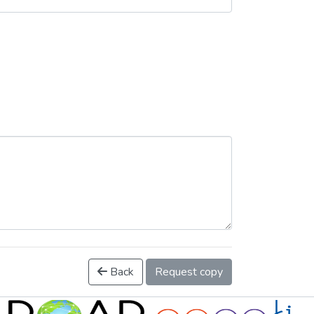
Back
Request copy