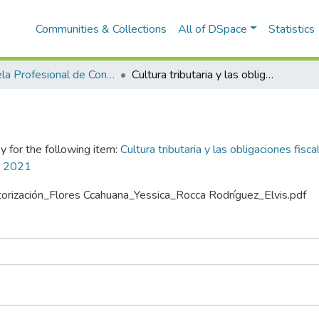
Communities & Collections
All of DSpace
Statistics
Escuela Profesional de Contabilidad
Cultura tributaria y las obligaciones fiscales de los comerciantes del mercado mayorista Vinocanchón del distrito de San Jerónimo Cusco, 2021
y for the following item:
Cultura tributaria y las obligaciones fi
o, 2021
utorización_Flores Ccahuana_Yessica_Rocca Rodríguez_Elvis.pdf