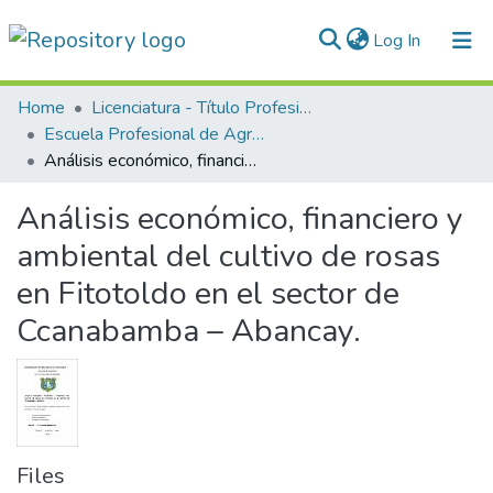
(current)
Log In
Communities & Collections
Home
Licenciatura - Título Profesional
Escuela Profesional de Agronomía
All of DSpace
Análisis económico, financiero y ambiental del cultivo de rosas en Fitotoldo en el sector de Ccanabamba – Abancay.
Statistics
Análisis económico, financiero y
Normativas
ambiental del cultivo de rosas
en Fitotoldo en el sector de
Ccanabamba – Abancay.
Files