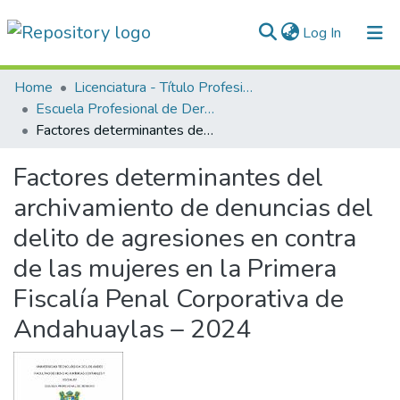
(current)
Log In
Communities & Collections
Home
Licenciatura - Título Profesional
Escuela Profesional de Derecho
All of DSpace
Factores determinantes del archivamiento de denuncias del delito de agresiones en contra de las mujeres en la Primera Fiscalía Penal Corporativa de Andahuaylas – 2024
Statistics
Factores determinantes del
Normativas
archivamiento de denuncias del
delito de agresiones en contra
de las mujeres en la Primera
Fiscalía Penal Corporativa de
Andahuaylas – 2024