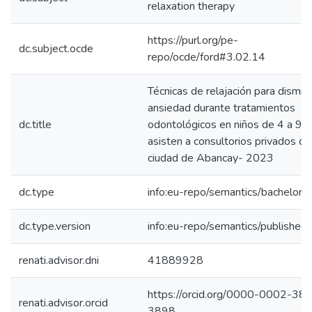
relaxation therapy
https://purl.org/pe-
dc.subject.ocde
repo/ocde/ford#3.02.14
Técnicas de relajación para disminu
ansiedad durante tratamientos
dc.title
odontológicos en niños de 4 a 9 
asisten a consultorios privados de
ciudad de Abancay- 2023
dc.type
info:eu-repo/semantics/bachelorT
dc.type.version
info:eu-repo/semantics/published
renati.advisor.dni
41889928
https://orcid.org/0000-0002-38
renati.advisor.orcid
3898