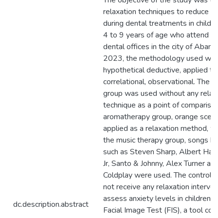
The objective of the study was to
relaxation techniques to reduce a
during dental treatments in childr
4 to 9 years of age who attend pr
dental offices in the city of Abanc
2023, the methodology used wa
hypothetical deductive, applied ty
correlational, observational. The c
group was used without any relax
technique as a point of comparison
aromatherapy group, orange scen
applied as a relaxation method, wh
the music therapy group, songs by
such as Steven Sharp, Albert H
Jr, Santo & Johnny, Alex Turner an
Coldplay were used. The control g
not receive any relaxation interven
assess anxiety levels in children, 
dc.description.abstract
Facial Image Test (FIS), a tool c