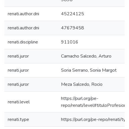
renati.author.dni
45224125
renati.author.dni
47679458
renati.discipline
911016
renati.juror
Camacho Salcedo, Arturo
renati.juror
Soria Serrano, Sonia Margot
renati.juror
Meza Salcedo, Rocio
https://purl.org/pe-
renati.level
repo/renati/level#tituloProfesiona
renati.type
https://purl.org/pe-repo/renati/ty