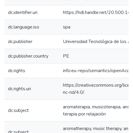
dc.identifier.uri
https://hdl.handle.net/20.500.1
dc.language.iso
spa
dc.publisher
Universidad Tecnológica de los A
dc.publisher.country
PE
dc.rights
info:eu-repo/semantics/openAcce
https://creativecommons.org/lice
dc.rights.uri
nc-nd/4.0/
aromaterapia, musicoterapia, ansi
dc.subject
terapia por relajación
aromatherapy, music therapy, anxie
dc.subject