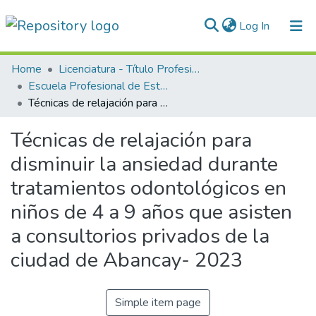
(current)
Log In
Communities & Collections
Home
Licenciatura - Título Profesional
Escuela Profesional de Estomatología
All of DSpace
Técnicas de relajación para disminuir la ansiedad durante tratamientos odontológicos en niños de 4 a 9 años que asisten a consultorios privados de la ciudad de Abancay- 2023
Statistics
Técnicas de relajación para
Normativas
disminuir la ansiedad durante
tratamientos odontológicos en
niños de 4 a 9 años que asisten
a consultorios privados de la
ciudad de Abancay- 2023
Simple item page