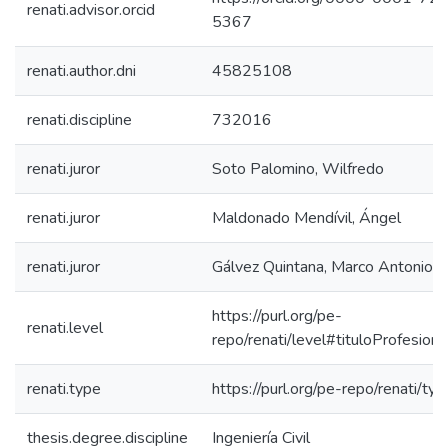
renati.advisor.orcid
5367
renati.author.dni
45825108
renati.discipline
732016
renati.juror
Soto Palomino, Wilfredo
renati.juror
Maldonado Mendívil, Ángel
renati.juror
Gálvez Quintana, Marco Antonio
https://purl.org/pe-
renati.level
repo/renati/level#tituloProfesiona
renati.type
https://purl.org/pe-repo/renati/ty
thesis.degree.discipline
Ingeniería Civil