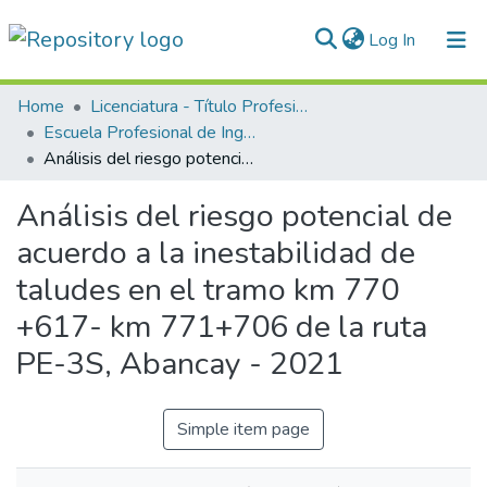
(current)
Log In
Communities & Collections
Home
Licenciatura - Título Profesional
Escuela Profesional de Ingeniería Civil
All of DSpace
Análisis del riesgo potencial de acuerdo a la inestabilidad de taludes en el tramo km 770 +617- km 771+706 de la ruta PE-3S, Abancay - 2021
Statistics
Análisis del riesgo potencial de
Normativas
acuerdo a la inestabilidad de
taludes en el tramo km 770
+617- km 771+706 de la ruta
PE-3S, Abancay - 2021
Simple item page