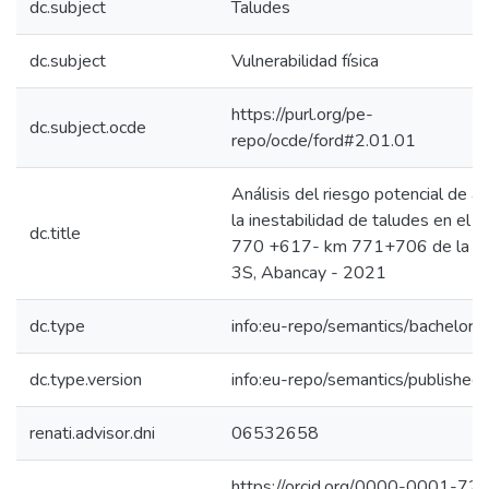
dc.subject
Taludes
dc.subject
Vulnerabilidad física
https://purl.org/pe-
dc.subject.ocde
repo/ocde/ford#2.01.01
Análisis del riesgo potencial de a
la inestabilidad de taludes en el 
dc.title
770 +617- km 771+706 de la ru
3S, Abancay - 2021
dc.type
info:eu-repo/semantics/bachelorT
dc.type.version
info:eu-repo/semantics/published
renati.advisor.dni
06532658
https://orcid.org/0000-0001-72