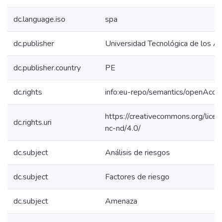
dc.language.iso
spa
dc.publisher
Universidad Tecnológica de los A
dc.publisher.country
PE
dc.rights
info:eu-repo/semantics/openAcce
https://creativecommons.org/lice
dc.rights.uri
nc-nd/4.0/
dc.subject
Análisis de riesgos
dc.subject
Factores de riesgo
dc.subject
Amenaza