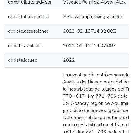
dc.contributor.advisor
Vásquez Ramírez, Abbon Alex
dc.contributor.author
Peña Anampa, Irving Vladimir
dc.date.accessioned
2023-02-13T14:32:08Z
dc.date.available
2023-02-13T14:32:08Z
dc.date.issued
2022
La investigación está enmarcada e
Análisis del Riesgo potencial de 
la inestabilidad de taludes del T
770 +617- km 771+706 de la ru
3S, Abancay, región de Apurímac
propósito de la investigación se f
Determinar el riesgo potencial de
con la inestabilidad en el Tramo 
+617- km 771+706 de la ruta P