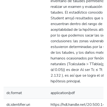
inventario de taludes permitiéndo
realizar un examen y evaluación de
taludes. El estadístico conocido 
Student arrojó resultados que se
encuentran dentro del rango de
aceptabilidad de la hipótesis alter
por lo que podemos sacar las sig
conclusiones: las zonas vulnerabl
estuvieron determinadas por la si
de los taludes, y los daños materi
humanos ocasionados por fenóm
naturales (Tcalculada > TTabla(gl:
α/:0.05)) es decir Al ser Tc ≤ Tt (
2.132 ), es así que se logra el obj
hipótesis principal.
dc.format
application/pdf
dc.identifier.uri
https://hdl.handle.net/20.500.1