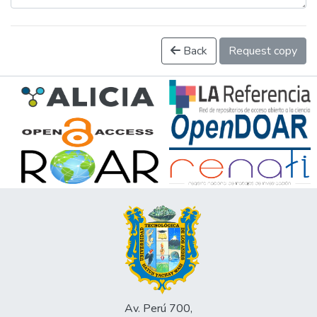
Back
Request copy
Av. Perú 700,