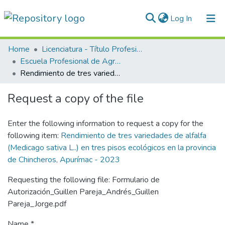
(current)
Log In
Communities & Collections
Home
Licenciatura - Título Profesional
Escuela Profesional de Agronomía
All of DSpace
Rendimiento de tres variedades de alfalfa (Medicago sativa L..) en tres pisos ecológicos en la provincia de Chincheros, Apurímac - 2023
Statistics
Request a copy of the file
Normativas
Enter the following information to request a copy for the
following item:
Rendimiento de tres variedades de alfalfa
(Medicago sativa L..) en tres pisos ecológicos en la provincia
de Chincheros, Apurímac - 2023
Requesting the following file: Formulario de
Autorización_Guillen Pareja_Andrés_Guillen
Pareja_Jorge.pdf
Name *