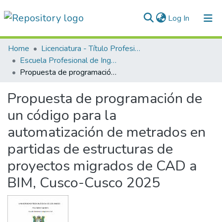
(current)
Log In
Communities & Collections
Home
Licenciatura - Título Profesional
Escuela Profesional de Ingeniería Civil
All of DSpace
Propuesta de programación de un código para la automatización de metrados en partidas de estructuras de proyectos migrados de CAD a BIM, Cusco-Cusco 2025
Statistics
Propuesta de programación de
Normativas
un código para la
automatización de metrados en
partidas de estructuras de
proyectos migrados de CAD a
BIM, Cusco-Cusco 2025