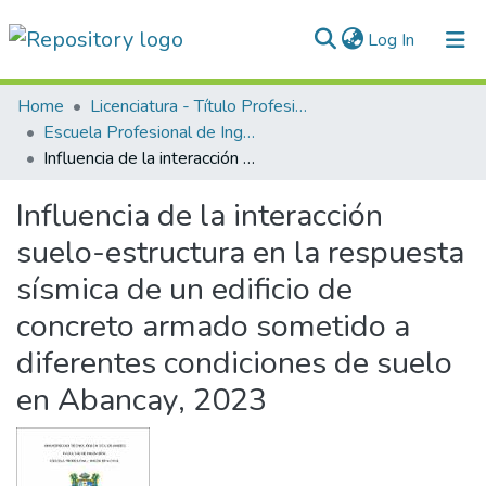
(current)
Log In
Communities & Collections
Home
Licenciatura - Título Profesional
Escuela Profesional de Ingeniería Civil
All of DSpace
Influencia de la interacción suelo-estructura en la respuesta sísmica de un edificio de concreto armado sometido a diferentes condiciones de suelo en Abancay, 2023
Statistics
Influencia de la interacción
Normativas
suelo-estructura en la respuesta
sísmica de un edificio de
concreto armado sometido a
diferentes condiciones de suelo
en Abancay, 2023