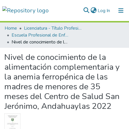
(current)
Log In
Communities & Collections
Home
Licenciatura - Título Profesional
Escuela Profesional de Enfermería
All of DSpace
Nivel de conocimiento de la alimentación complementaria y la anemia ferropénica de las madres de menores de 35 meses del Centro de Salud San Jerónimo, Andahuaylas 2022
Statistics
Nivel de conocimiento de la
Normativas
alimentación complementaria y
la anemia ferropénica de las
madres de menores de 35
meses del Centro de Salud San
Jerónimo, Andahuaylas 2022