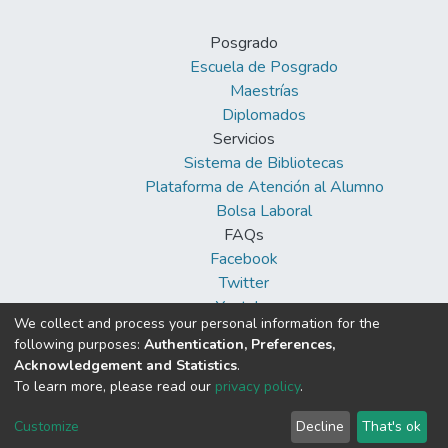
Posgrado
Escuela de Posgrado
Maestrías
Diplomados
Servicios
Sistema de Bibliotecas
Plataforma de Atención al Alumno
Bolsa Laboral
FAQs
Facebook
Twitter
Youtube
We collect and process your personal information for the
following purposes:
Authentication, Preferences,
Acknowledgement and Statistics
.
To learn more, please read our
privacy policy
.
DSpace software
copyright © 2002-2026
Cookie
Privacy
End User
Send
Customize
Decline
That's ok
settings
policy
Agreement
Feedback