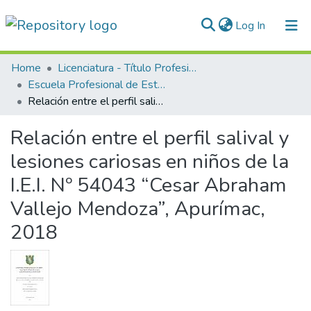
(current)
Log In
Communities & Collections
Home
Licenciatura - Título Profesional
Escuela Profesional de Estomatología
All of DSpace
Relación entre el perfil salival y lesiones cariosas en niños de la I.E.I. Nº 54043 “Cesar Abraham Vallejo Mendoza”, Apurímac, 2018
Statistics
Relación entre el perfil salival y
Normativas
lesiones cariosas en niños de la
I.E.I. Nº 54043 “Cesar Abraham
Vallejo Mendoza”, Apurímac,
2018