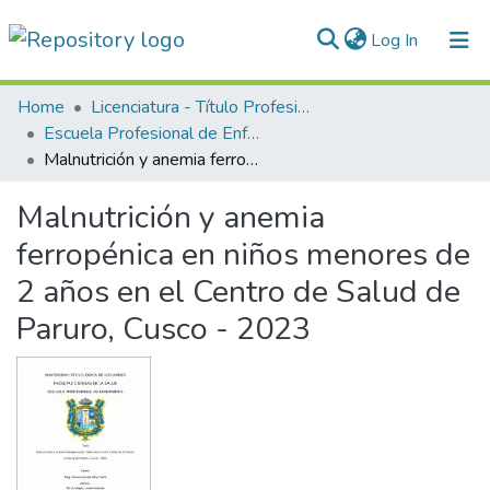
(current)
Log In
Communities & Collections
Home
Licenciatura - Título Profesional
Escuela Profesional de Enfermería
All of DSpace
Malnutrición y anemia ferropénica en niños menores de 2 años en el Centro de Salud de Paruro, Cusco - 2023
Statistics
Malnutrición y anemia
Normativas
ferropénica en niños menores de
2 años en el Centro de Salud de
Paruro, Cusco - 2023