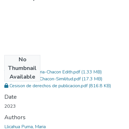
No
Files
Thumbnail
Tesis-Llicahua Maria-Chacon Edith.pdf
(1.33 MB)
Available
Tesis-Llicahua-Chacon-Similitud.pdf
(17.3 MB)
Cesison de derechos de publicacion.pdf
(816.8 KB)
Date
2023
Authors
Llicahua Puma, Maria