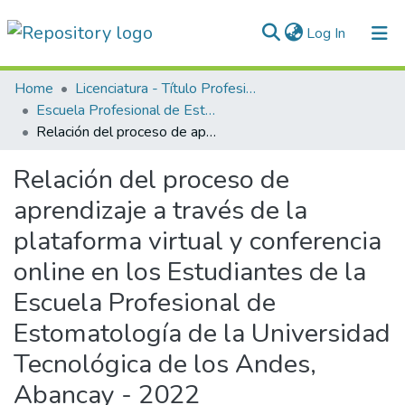
(current)
Log In
Communities & Collections
Home
Licenciatura - Título Profesional
Escuela Profesional de Estomatología
All of DSpace
Relación del proceso de aprendizaje a través de la plataforma virtual y conferencia online en los Estudiantes de la Escuela Profesional de Estomatología de la Universidad Tecnológica de los Andes, Abancay - 2022
Statistics
Relación del proceso de
Normativas
aprendizaje a través de la
plataforma virtual y conferencia
online en los Estudiantes de la
Escuela Profesional de
Estomatología de la Universidad
Tecnológica de los Andes,
Abancay - 2022