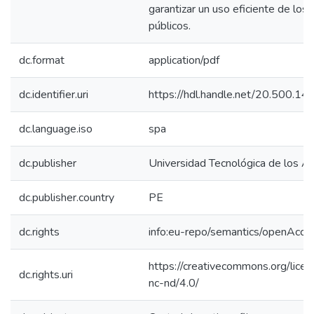
garantizar un uso eficiente de los
públicos.
dc.format
application/pdf
dc.identifier.uri
https://hdl.handle.net/20.500.1
dc.language.iso
spa
dc.publisher
Universidad Tecnológica de los A
dc.publisher.country
PE
dc.rights
info:eu-repo/semantics/openAcce
https://creativecommons.org/lice
dc.rights.uri
nc-nd/4.0/