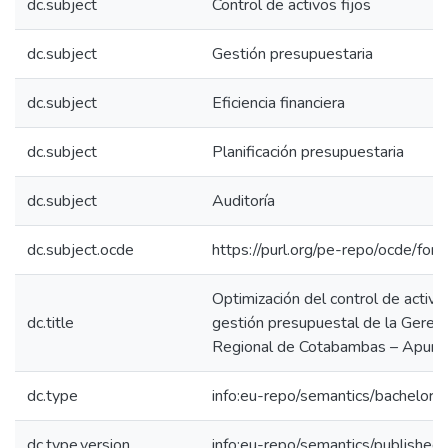
dc.subject
Control de activos fijos
dc.subject
Gestión presupuestaria
dc.subject
Eficiencia financiera
dc.subject
Planificación presupuestaria
dc.subject
Auditoría
dc.subject.ocde
https://purl.org/pe-repo/ocde/for
Optimización del control de activos
dc.title
gestión presupuestal de la Geren
Regional de Cotabambas – Apur
dc.type
info:eu-repo/semantics/bachelorT
dc.type.version
info:eu-repo/semantics/published