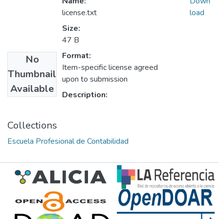
Name:
Down
license.txt
load
Size:
47 B
Format:
No
Item-specific license agreed
Thumbnail
upon to submission
Available
Description:
Collections
Escuela Profesional de Contabilidad