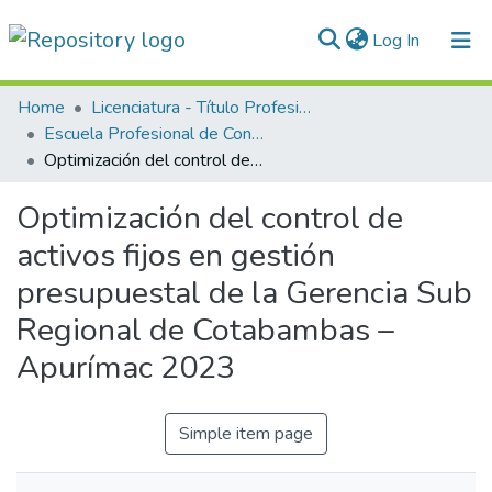
(current)
Log In
Communities & Collections
Home
Licenciatura - Título Profesional
Escuela Profesional de Contabilidad
All of DSpace
Optimización del control de activos fijos en gestión presupuestal de la Gerencia Sub Regional de Cotabambas – Apurímac 2023
Statistics
Optimización del control de
Normativas
activos fijos en gestión
presupuestal de la Gerencia Sub
Regional de Cotabambas –
Apurímac 2023
Simple item page