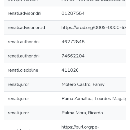
renati.advisor.dni
01287584
renati.advisor.orcid
https://orcid.org/0009-0000-6
renati.author.dni
46272848
renati.author.dni
74662204
renati.discipline
411026
renati.juror
Molero Castro, Fanny
renati.juror
Puma Zamalloa, Lourdes Magaly
renati.juror
Palma Mora, Ricardo
https://purl.org/pe-