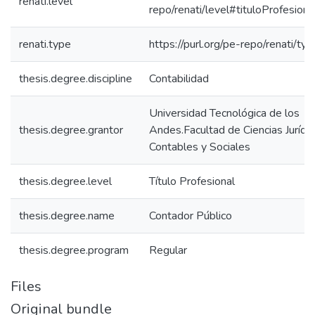
renati.level
repo/renati/level#tituloProfesiona
renati.type
https://purl.org/pe-repo/renati/ty
thesis.degree.discipline
Contabilidad
Universidad Tecnológica de los
thesis.degree.grantor
Andes.Facultad de Ciencias Jurídic
Contables y Sociales
thesis.degree.level
Título Profesional
thesis.degree.name
Contador Público
thesis.degree.program
Regular
Files
Original bundle