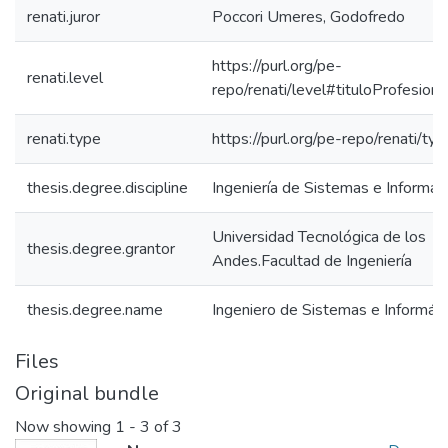
renati.juror
Poccori Umeres, Godofredo
https://purl.org/pe-
renati.level
repo/renati/level#tituloProfesiona
renati.type
https://purl.org/pe-repo/renati/ty
thesis.degree.discipline
Ingeniería de Sistemas e Informát
Universidad Tecnológica de los
thesis.degree.grantor
Andes.Facultad de Ingeniería
thesis.degree.name
Ingeniero de Sistemas e Informáti
Files
Original bundle
Now showing
1 - 3 of 3