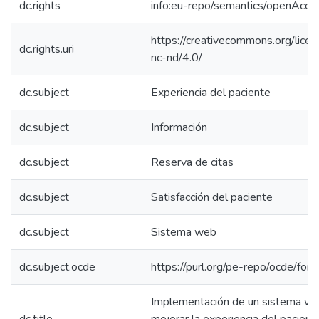
dc.rights
info:eu-repo/semantics/openAcce
https://creativecommons.org/lice
dc.rights.uri
nc-nd/4.0/
dc.subject
Experiencia del paciente
dc.subject
Información
dc.subject
Reserva de citas
dc.subject
Satisfacción del paciente
dc.subject
Sistema web
dc.subject.ocde
https://purl.org/pe-repo/ocde/for
Implementación de un sistema we