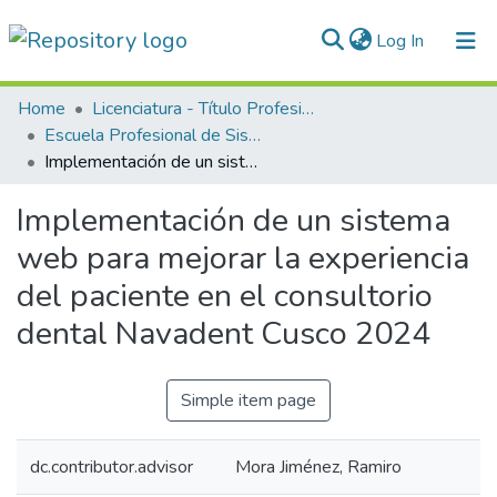
(current)
Log In
Communities & Collections
Home
Licenciatura - Título Profesional
Escuela Profesional de Sistemas e Informática
All of DSpace
Implementación de un sistema web para mejorar la experiencia del paciente en el consultorio dental Navadent Cusco 2024
Statistics
Implementación de un sistema
Normativas
web para mejorar la experiencia
del paciente en el consultorio
dental Navadent Cusco 2024
Simple item page
dc.contributor.advisor
Mora Jiménez, Ramiro