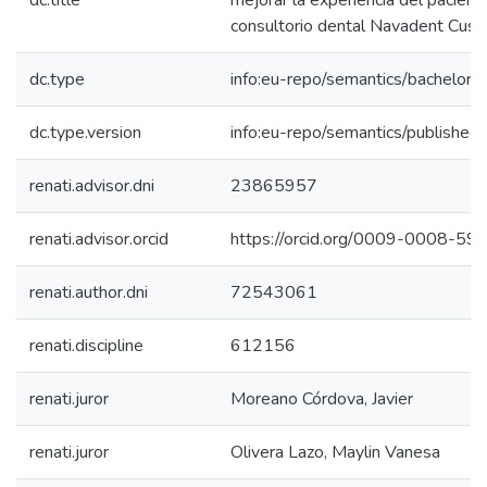
dc.title
mejorar la experiencia del pacient
consultorio dental Navadent Cus
dc.type
info:eu-repo/semantics/bachelorT
dc.type.version
info:eu-repo/semantics/published
renati.advisor.dni
23865957
renati.advisor.orcid
https://orcid.org/0009-0008-5
renati.author.dni
72543061
renati.discipline
612156
renati.juror
Moreano Córdova, Javier
renati.juror
Olivera Lazo, Maylin Vanesa