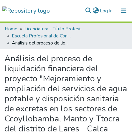
(current)
Log In
Communities & Collections
Home
Licenciatura - Título Profesional
Escuela Profesional de Contabilidad
All of DSpace
Análisis del proceso de liquidación financiera del proyecto "Mejoramiento y ampliación del servicios de agua potable y disposición sanitaria de excretas en los sectores de Ccoyllobamba, Manto y Ttocra del distrito de Lares - Calca - Cusco”, año 2022-2024
Statistics
Análisis del proceso de
Normativas
liquidación financiera del
proyecto "Mejoramiento y
ampliación del servicios de agua
potable y disposición sanitaria
de excretas en los sectores de
Ccoyllobamba, Manto y Ttocra
del distrito de Lares - Calca -