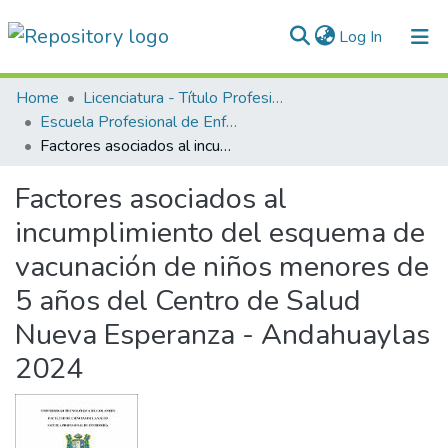
(current)
Log In
Communities & Collections
Home
Licenciatura - Título Profesional
Escuela Profesional de Enfermería
All of DSpace
Factores asociados al incumplimiento del esquema de vacunación de niños menores de 5 años del Centro de Salud Nueva Esperanza - Andahuaylas 2024
Statistics
Factores asociados al
Normativas
incumplimiento del esquema de
vacunación de niños menores de
5 años del Centro de Salud
Nueva Esperanza - Andahuaylas
2024