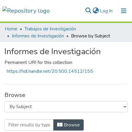
(current)
Log In
Communities & Collections
Home
Trabajos de Investigación
Informes de Investigación
Browse by Subject
All of DSpace
Informes de Investigación
Normativas
Permanent URI for this collection
https://hdl.handle.net/20.500.14512/155
Browse
Browsing Informes de Investigación by S
Browse