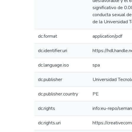
desfavorable y el 6
significativo de 0.0
conducta sexual de 
de la Universidad 
dc.format
application/pdf
dc.identifier.uri
https://hdl.handl
dc.language.iso
spa
dc.publisher
Universidad Tecnol
dc.publisher.country
PE
dc.rights
info:eu-repo/sema
dc.rights.uri
https://creativeco