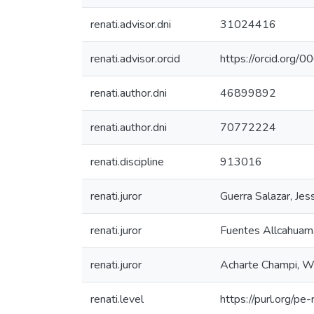
renati.advisor.dni
31024416
renati.advisor.orcid
https://orcid.or
renati.author.dni
46899892
renati.author.dni
70772224
renati.discipline
913016
renati.juror
Guerra Salazar, Jes
renati.juror
Fuentes Allcahuama
renati.juror
Acharte Champi, Wa
renati.level
https://purl.org/pe