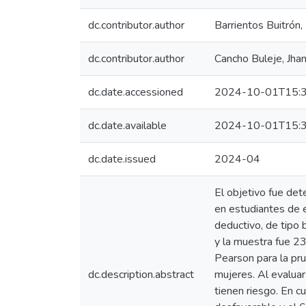
dc.contributor.author
Barrientos Buitrón,
dc.contributor.author
Cancho Buleje, Jhan
dc.date.accessioned
2024-10-01T15:3
dc.date.available
2024-10-01T15:3
dc.date.issued
2024-04
El objetivo fue det
en estudiantes de 
deductivo, de tipo 
y la muestra fue 23
Pearson para la pr
dc.description.abstract
mujeres. Al evaluar
tienen riesgo. En c