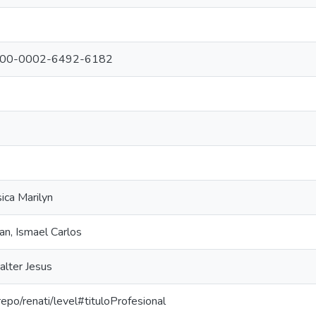
g/0000-0002-6492-6182
sica Marilyn
n, Ismael Carlos
lter Jesus
-repo/renati/level#tituloProfesional