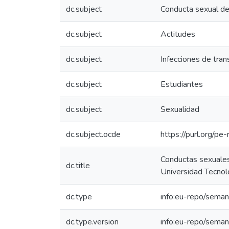
dc.subject
Conducta sexual de
dc.subject
Actitudes
dc.subject
Infecciones de tran
dc.subject
Estudiantes
dc.subject
Sexualidad
dc.subject.ocde
https://purl.org/p
Conductas sexuales 
dc.title
Universidad Tecno
dc.type
info:eu-repo/seman
dc.type.version
info:eu-repo/seman