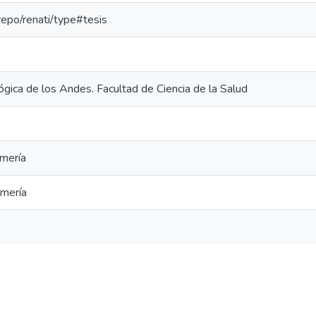
-repo/renati/type#tesis
gica de los Andes. Facultad de Ciencia de la Salud
rmería
rmería