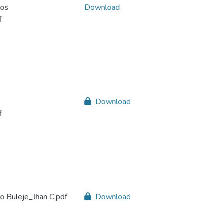
tos
Download
f
Download
f
o Buleje_Jhan C.pdf
Download