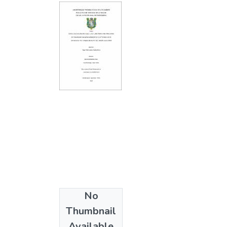
No
Thumbnail
Available