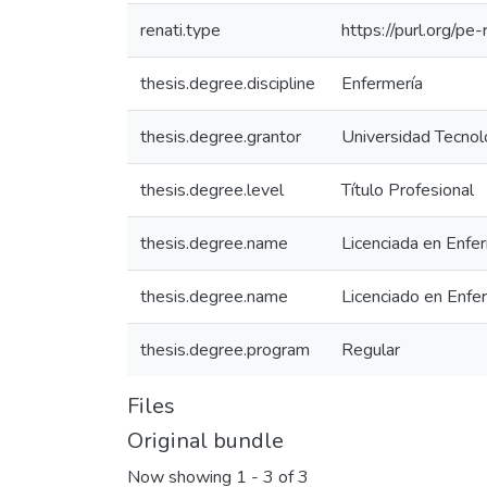
renati.type
https://purl.org/pe
thesis.degree.discipline
Enfermería
thesis.degree.grantor
Universidad Tecnoló
thesis.degree.level
Título Profesional
thesis.degree.name
Licenciada en Enfe
thesis.degree.name
Licenciado en Enfe
thesis.degree.program
Regular
Files
Original bundle
Now showing
1 - 3 of 3