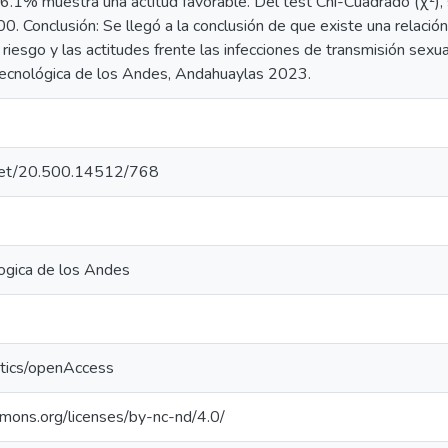
6.1% muestra una actitud favorable. Del test Chi-Cuadrado (χ²), 
00. Conclusión: Se llegó a la conclusión de que existe una relación
riesgo y las actitudes frente las infecciones de transmisión sex
Tecnológica de los Andes, Andahuaylas 2023.
e.net/20.500.14512/768
ogica de los Andes
ntics/openAccess
mmons.org/licenses/by-nc-nd/4.0/