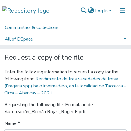
Log In
Communities & Collections
Home
Licenciatura - Título Profesional
Escuela Profesional de Agronomía
All of DSpace
Rendimiento de tres variedades de fresa (Fragaria spp) bajo invernadero, en la localidad de Taccacca – Circa – Abancay – 2021
Statistics
Request a copy of the file
Normativas
Enter the following information to request a copy for the
following item:
Rendimiento de tres variedades de fresa
(Fragaria spp) bajo invernadero, en la localidad de Taccacca –
Circa – Abancay – 2021
Requesting the following file: Formulario de
Autorización_Román Rojas_Roger E.pdf
Name *