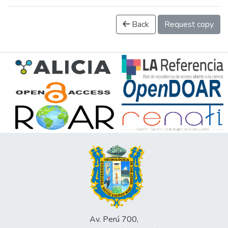
Back
Request copy
Av. Perú 700,