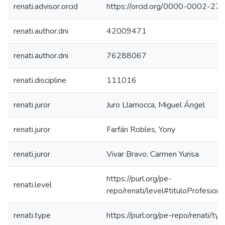
renati.advisor.orcid
https://orcid.org/0000-0002-2
renati.author.dni
42009471
renati.author.dni
76288067
renati.discipline
111016
renati.juror
Juro Llamocca, Miguel Ángel
renati.juror
Farfán Robles, Yony
renati.juror
Vivar Bravo, Carmen Yurisa
https://purl.org/pe-
renati.level
repo/renati/level#tituloProfesiona
renati.type
https://purl.org/pe-repo/renati/ty