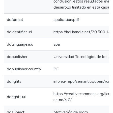
conclusión, estos resultados evid
desarrollo limitado en esta capaci
dc.format
application/pdf
dc.identifier.uri
https://hdl.handle.net/20.500.1
dc.language.iso
spa
dc.publisher
Universidad Tecnológica de los A
dc.publisher.country
PE
dc.rights
info:eu-repo/semantics/openAcce
https://creativecommons.org/lice
dc.rights.uri
nc-nd/4.0/
dc.subject
Motivación de logro