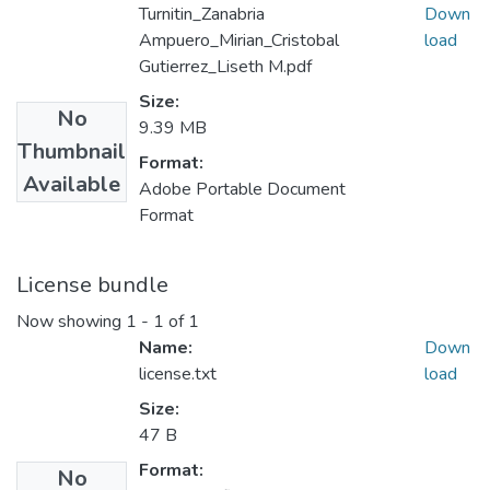
Turnitin_Zanabria
Down
Ampuero_Mirian_Cristobal
load
Gutierrez_Liseth M.pdf
Size:
No
9.39 MB
Thumbnail
Format:
Available
Adobe Portable Document
Format
License bundle
Now showing
1 - 1 of 1
Name:
Down
license.txt
load
Size:
47 B
Format:
No