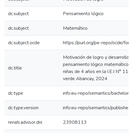
dc.subject
Pensamiento lógico
dc.subject
Matemático
dc.subject.ocde
https://purl.org/pe-repo/ocde/for
Motivación de logro y desarrollo d
pensamiento lógico matemático en
dc.title
niñas de 4 años en la I.E.I N° 110
verde Abancay, 2024
dc.type
info:eu-repo/semantics/bachelorT
dc.type.version
info:eu-repo/semantics/published
renati.advisor.dni
23908113