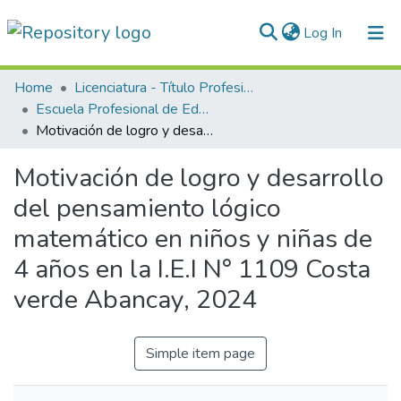
(current)
Log In
Communities & Collections
Home
Licenciatura - Título Profesional
Escuela Profesional de Educación
All of DSpace
Motivación de logro y desarrollo del pensamiento lógico matemático en niños y niñas de 4 años en la I.E.I N° 1109 Costa verde Abancay, 2024
Statistics
Motivación de logro y desarrollo
Normativas
del pensamiento lógico
matemático en niños y niñas de
4 años en la I.E.I N° 1109 Costa
verde Abancay, 2024
Simple item page