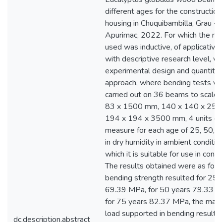
different ages for the construction 
housing in Chuquibambilla, Grau -
Apurimac, 2022. For which the m
used was inductive, of applicative
with descriptive research level, wi
experimental design and quantitat
approach, where bending tests w
carried out on 36 beams to scale 
83 x 1500 mm, 140 x 140 x 25
194 x 194 x 3500 mm, 4 units of
measure for each age of 25, 50, 7
in dry humidity in ambient condition
which it is suitable for use in const
The results obtained were as foll
bending strength resulted for 25 
69.39 MPa, for 50 years 79.33 
for 75 years 82.37 MPa, the ma
load supported in bending resulte
dc.description.abstract