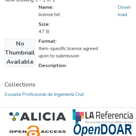
Now showing
1 - 1 of 1
Name:
Down
license.txt
load
Size:
47 B
Format:
No
Item-specific license agreed
Thumbnail
upon to submission
Available
Description:
Collections
Escuela Profesional de Ingeniería Civil