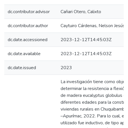
dc.contributor.advisor
Cañari Otero, Calixto
dc.contributor.author
Caytuiro Cárdenas, Nelson Jesús
dc.date.accessioned
2023-12-12T14:45:03Z
dc.date.available
2023-12-12T14:45:03Z
dc.date.issued
2023
La investigación tiene como objet
determinar la resistencia a flexión
de madera eucalyptus globulus d
diferentes edades para la constru
viviendas rurales en Chuquibambill
–Apurímac, 2022. Para lo cual, el
utilizado fue inductivo, de tipo apli