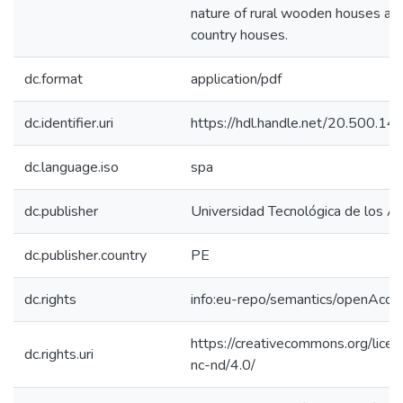
nature of rural wooden houses an
country houses.
dc.format
application/pdf
dc.identifier.uri
https://hdl.handle.net/20.500.1
dc.language.iso
spa
dc.publisher
Universidad Tecnológica de los A
dc.publisher.country
PE
dc.rights
info:eu-repo/semantics/openAcce
https://creativecommons.org/lice
dc.rights.uri
nc-nd/4.0/