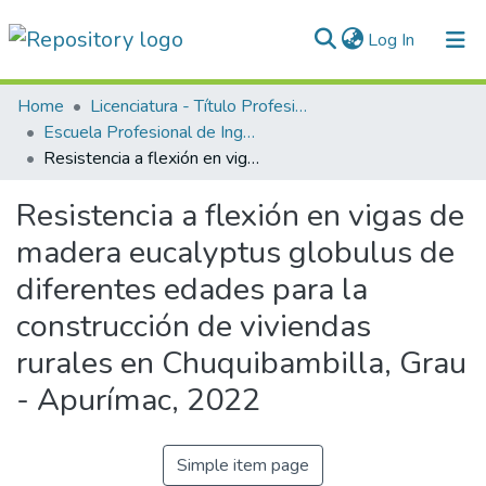
(current)
Log In
Communities & Collections
Home
Licenciatura - Título Profesional
Escuela Profesional de Ingeniería Civil
All of DSpace
Resistencia a flexión en vigas de madera eucalyptus globulus de diferentes edades para la construcción de viviendas rurales en Chuquibambilla, Grau - Apurímac, 2022
Statistics
Resistencia a flexión en vigas de
Normativas
madera eucalyptus globulus de
diferentes edades para la
construcción de viviendas
rurales en Chuquibambilla, Grau
- Apurímac, 2022
Simple item page