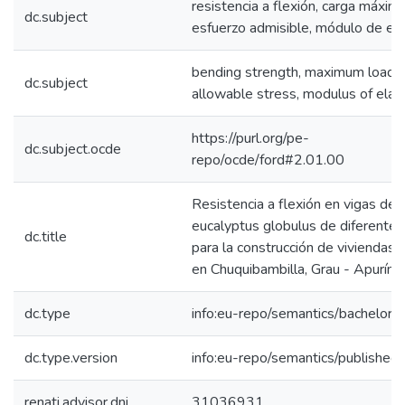
resistencia a flexión, carga máxima
dc.subject
esfuerzo admisible, módulo de ela
bending strength, maximum load,
dc.subject
allowable stress, modulus of elasti
https://purl.org/pe-
dc.subject.ocde
repo/ocde/ford#2.01.00
Resistencia a flexión en vigas de
eucalyptus globulus de diferente
dc.title
para la construcción de viviendas r
en Chuquibambilla, Grau - Apurím
dc.type
info:eu-repo/semantics/bachelorT
dc.type.version
info:eu-repo/semantics/published
renati.advisor.dni
31036931