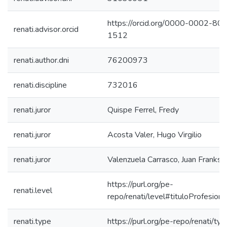
https://orcid.org/0000-0002-80
renati.advisor.orcid
1512
renati.author.dni
76200973
renati.discipline
732016
renati.juror
Quispe Ferrel, Fredy
renati.juror
Acosta Valer, Hugo Virgilio
renati.juror
Valenzuela Carrasco, Juan Franks
https://purl.org/pe-
renati.level
repo/renati/level#tituloProfesiona
renati.type
https://purl.org/pe-repo/renati/ty