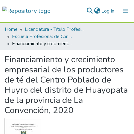
(current)
Log In
Communities & Collections
Home
Licenciatura - Título Profesional
Escuela Profesional de Contabilidad
All of DSpace
Financiamiento y crecimiento empresarial de los productores de té del Centro Poblado de Huyro del distrito de Huayopata de la provincia de La Convención, 2020
Statistics
Financiamiento y crecimiento
Normativas
empresarial de los productores
de té del Centro Poblado de
Huyro del distrito de Huayopata
de la provincia de La
Convención, 2020