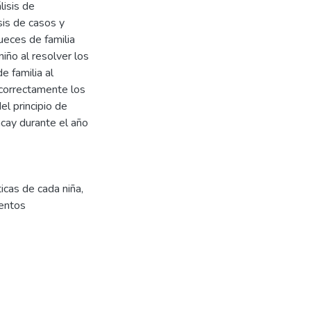
lisis de
sis de casos y
ueces de familia
niño al resolver los
 familia al
correctamente los
el principio de
ncay durante el año
ticas de cada niña
,
mentos