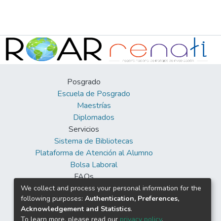
Posgrado
Escuela de Posgrado
Maestrías
Diplomados
Servicios
Sistema de Bibliotecas
Plataforma de Atención al Alumno
Bolsa Laboral
FAQs
Facebook
We collect and process your personal information for the
following purposes:
Authentication, Preferences,
Twitter
Acknowledgement and Statistics
.
Youtube
To learn more, please read our
privacy policy
.