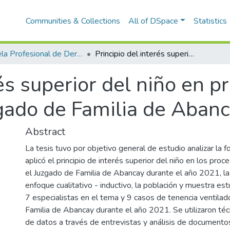
Communities & Collections
All of DSpace
Statistics
Escuela Profesional de Derecho
Principio del interés superior del niño en procesos de tenencia en el Juzgado de Familia de Abancay, 2021
rés superior del niño en 
zgado de Familia de Aban
Abstract
La tesis tuvo por objetivo general de estudio analizar la 
aplicó el principio de interés superior del niño en los pro
el Juzgado de Familia de Abancay durante el año 2021, la 
enfoque cualitativo - inductivo, la población y muestra e
7 especialistas en el tema y 9 casos de tenencia ventilad
Familia de Abancay durante el año 2021. Se utilizaron téc
de datos a través de entrevistas y análisis de documentos