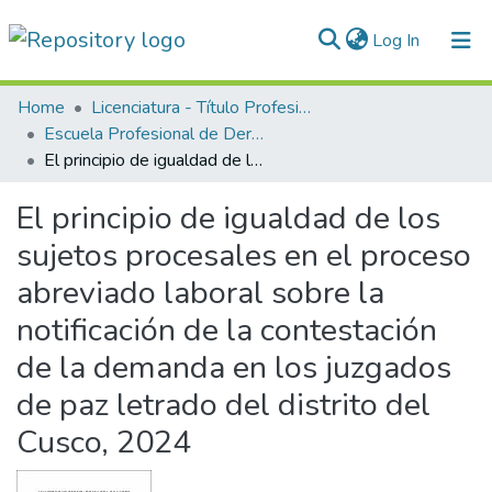
(current)
Log In
Communities & Collections
Home
Licenciatura - Título Profesional
Escuela Profesional de Derecho
All of DSpace
El principio de igualdad de los sujetos procesales en el proceso abreviado laboral sobre la notificación de la contestación de la demanda en los juzgados de paz letrado del distrito del Cusco, 2024
Statistics
El principio de igualdad de los
Normativas
sujetos procesales en el proceso
abreviado laboral sobre la
notificación de la contestación
de la demanda en los juzgados
de paz letrado del distrito del
Cusco, 2024