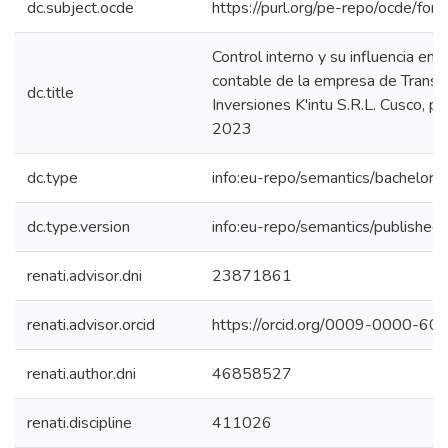
dc.subject.ocde
https://purl.org/pe-repo/ocde/for
Control interno y su influencia en l
contable de la empresa de Transp
dc.title
Inversiones K'intu S.R.L. Cusco, p
2023
dc.type
info:eu-repo/semantics/bachelorT
dc.type.version
info:eu-repo/semantics/published
renati.advisor.dni
23871861
renati.advisor.orcid
https://orcid.org/0009-0000-6
renati.author.dni
46858527
renati.discipline
411026