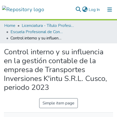
(current)
Log In
Communities & Collections
Home
Licenciatura - Título Profesional
Escuela Profesional de Contabilidad
All of DSpace
Control interno y su influencia en la gestión contable de la empresa de Transportes Inversiones K'intu S.R.L. Cusco, periodo 2023
Statistics
Control interno y su influencia
Normativas
en la gestión contable de la
empresa de Transportes
Inversiones K'intu S.R.L. Cusco,
periodo 2023
Simple item page