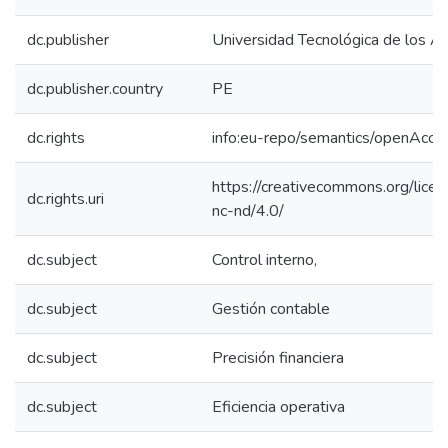
dc.publisher
Universidad Tecnológica de los A
dc.publisher.country
PE
dc.rights
info:eu-repo/semantics/openAcce
https://creativecommons.org/lice
dc.rights.uri
nc-nd/4.0/
dc.subject
Control interno,
dc.subject
Gestión contable
dc.subject
Precisión financiera
dc.subject
Eficiencia operativa