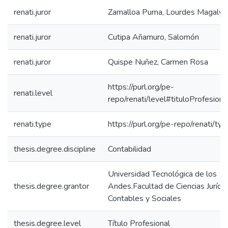
renati.juror
Zamalloa Puma, Lourdes Magaly
renati.juror
Cutipa Añamuro, Salomón
renati.juror
Quispe Nuñez, Carmen Rosa
https://purl.org/pe-
renati.level
repo/renati/level#tituloProfesiona
renati.type
https://purl.org/pe-repo/renati/ty
thesis.degree.discipline
Contabilidad
Universidad Tecnológica de los
thesis.degree.grantor
Andes.Facultad de Ciencias Jurídic
Contables y Sociales
thesis.degree.level
Título Profesional