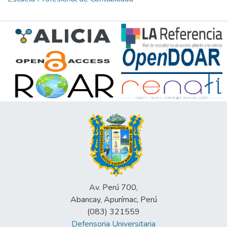
Av. Perú 700,
Abancay, Apurímac, Perú
(083) 321559
Defensoria Universitaria