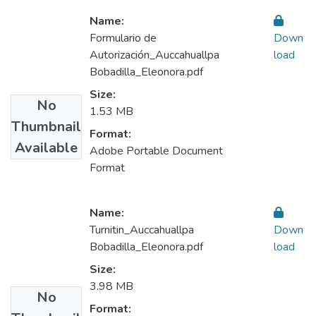
Name:
Formulario de
Down
Autorización_Auccahuallpa
load
Bobadilla_Eleonora.pdf
Size:
No
1.53 MB
Thumbnail
Format:
Available
Adobe Portable Document
Format
Name:
Turnitin_Auccahuallpa
Down
Bobadilla_Eleonora.pdf
load
Size:
3.98 MB
No
Format: