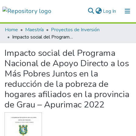
(current)
Log In
Communities & Collections
Home
Maestría
Proyectos de Inversión
Impacto social del Programa Nacional de Apoyo Directo a los Más Pobres Juntos en la reducción de la pobreza de hogares afiliados en la provincia de Grau – Apurimac 2022
All of DSpace
Impacto social del Programa
Statistics
Nacional de Apoyo Directo a los
Normativas
Más Pobres Juntos en la
reducción de la pobreza de
hogares afiliados en la provincia
de Grau – Apurimac 2022