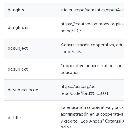
dc.rights
info:eu-repo/semantics/openAcce
https://creativecommons.org/lice
dc.rights.uri
nc-nd/4.0/
Administración cooperativa, educa
dc.subject
cooperativa.
Cooperative administration, coope
dc.subject
education
https://purl.org/pe-
dc.subject.ocde
repo/ocde/ford#5.03.01
La educación cooperativa y la cali
administración en la cooperativa d
dc.title
y crédito “Los Andes” Cotarusi A