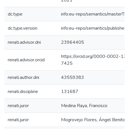
2021
dc.type
info:eu-repo/semantics/masterThe
dc.type.version
info:eu-repo/semantics/published
renati.advisor.dni
23964405
https://orcid.org/0000-0002-17
renati.advisor.orcid
7425
renati.author.dni
43559383
renati.discipline
131687
renati.juror
Medina Raya, Francisco
renati.juror
Mogrovejo Flores, Ángel Benito