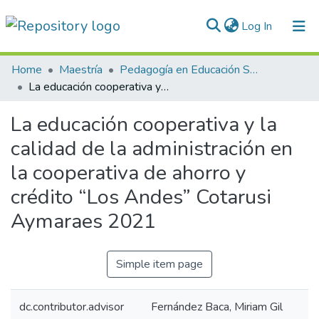
(current)
Log In
Communities & Collections
Home
Maestría
Pedagogía en Educación Superior
La educación cooperativa y la calidad de la administración en la cooperativa de ahorro y crédito “Los Andes” Cotarusi Aymaraes 2021
All of DSpace
La educación cooperativa y la
Statistics
calidad de la administración en
Normativas
la cooperativa de ahorro y
crédito “Los Andes” Cotarusi
Aymaraes 2021
Simple item page
dc.contributor.advisor
Fernández Baca, Miriam Gil