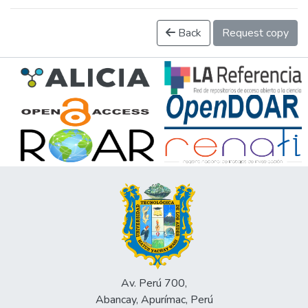
Back
Request copy
Av. Perú 700,
Abancay, Apurímac, Perú