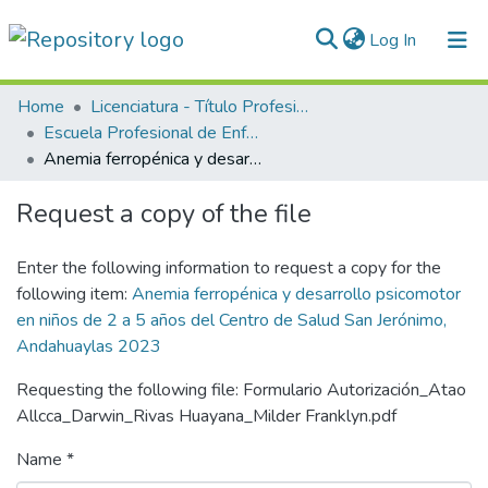
(current)
Log In
Communities & Collections
Home
Licenciatura - Título Profesional
Escuela Profesional de Enfermería
All of DSpace
Anemia ferropénica y desarrollo psicomotor en niños de 2 a 5 años del Centro de Salud San Jerónimo, Andahuaylas 2023
Statistics
Request a copy of the file
Normativas
Enter the following information to request a copy for the
following item:
Anemia ferropénica y desarrollo psicomotor
en niños de 2 a 5 años del Centro de Salud San Jerónimo,
Andahuaylas 2023
Requesting the following file: Formulario Autorización_Atao
Allcca_Darwin_Rivas Huayana_Milder Franklyn.pdf
Name *